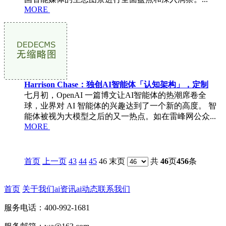
MORE
Harrison Chase：独创AI智能体「认知架构」，定制
七月初，OpenAI 一篇博文让AI智能体的热潮席卷全
球，业界对 AI 智能体的兴趣达到了一个新的高度。 智
能体被视为大模型之后的又一热点。如在雷峰网公众...
MORE
首页
上一页
43
44
45
46 末页
共
46
页
456
条
首页
关于我们
ai资讯
ai动态
联系我们
服务电话：400-992-1681