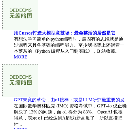
用Cursor打造大模型竞技场：最会整活的居然是它
有想法学习简单的python编程时，最固有的思维就是通
过课程来具备基础的编程能力。至少我书架上还躺着一
本落灰的《Python 编程从入门到实践》，B 站收藏...
MORE
GPT未竟的革命，由o1接棒：或是LLM研究最重要的发
在国际数学奥林匹克 (IMO) 资格考试中，GPT-4o 仅正确
解决了 13% 的问题，而 o1 得分为 83%。 OpenAI 也很
得意，表示 o1 已经达到AI能力新高度了，所以直接把
计...