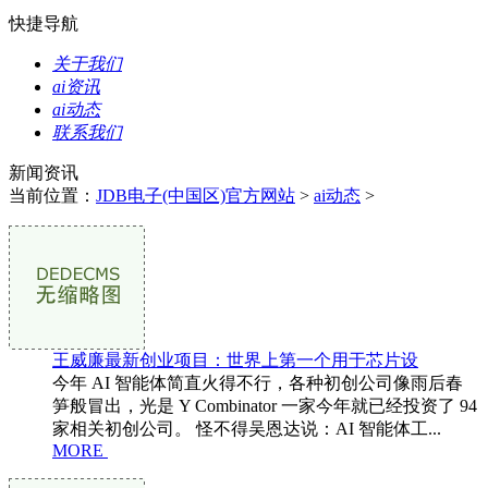
快捷导航
关于我们
ai资讯
ai动态
联系我们
新闻资讯
当前位置：
JDB电子(中国区)官方网站
>
ai动态
>
王威廉最新创业项目：世界上第一个用于芯片设
今年 AI 智能体简直火得不行，各种初创公司像雨后春
笋般冒出，光是 Y Combinator 一家今年就已经投资了 94
家相关初创公司。 怪不得吴恩达说：AI 智能体工...
MORE