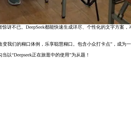
惊讶不已。DeepSeek都能快速生成详尽、个性化的文字方案
我们的糊口体例，乐享聪慧糊口。包含小众打卡点”，成为一名
Deepseek正在旅逛中的使用”为从题！