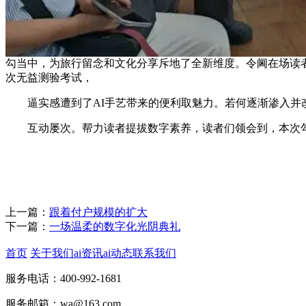
勾当中，为旅行留念和文化分享斥地了全新维度。令阃在场读者
次无益测验考试，
逼实感遭到了AI手艺带来的便利取魅力。若何逐渐渗入并改变
互动屡次。帮力读者提拔数字素养，读者们领会到，本次勾当以“
上一篇：
跟着付户规模的扩大
下一篇：
一场温柔的数字化光阴典礼
首页
关于我们
ai资讯
ai动态
联系我们
服务电话：400-992-1681
服务邮箱：wa@163.com