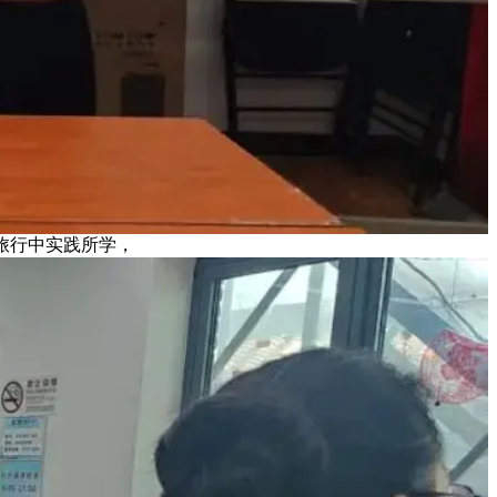
旅行中实践所学，