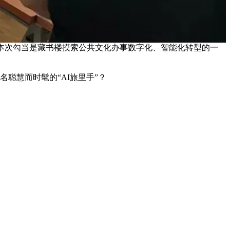
，本次勾当是藏书楼摸索公共文化办事数字化、智能化转型的一
聪慧而时髦的“AI旅里手”？