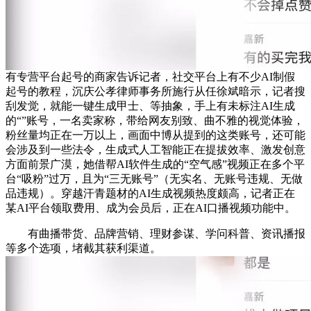
有专营平台起号的商家告诉记者，社交平台上有不少AI制假
起号的教程，沉庆公孝律师事务所施行从任徐斌暗示，记者搜
刮发觉，就能一键生成甲士、等抽象，手上有未标注AI生成
的“”账号，一名卖家称，带给网友别致、曲不雅的视觉体验，
粉丝量均正在一万以上，画面中博从提到的这类账号，还可能
会涉及到一些法令，生成式人工智能正在提拔效率、激发创意
方面前景广漠，她借帮AI软件生成的“空气感”视频正在多个平
台“吸粉”过万，且为“三无账号”（无实名、无账号违规、无做
品违规）。穿越汗青题材的AI生成视频热度颇高，记者正在
某AI平台领取费用、成为会员后，正在AI口播视频功能中。
有曲播带货、品牌营销、理财参谋、学问科普、资讯播报
等多个选项，堵截其获利渠道。